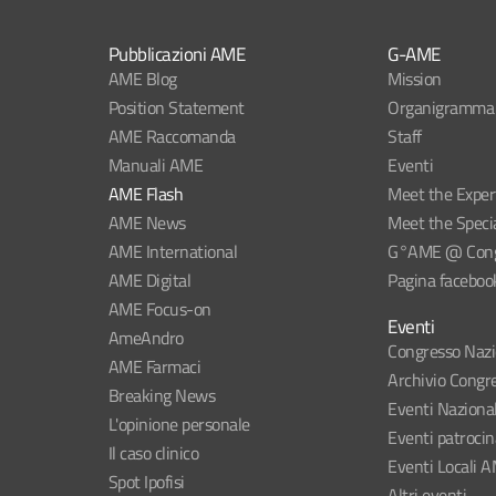
Pubblicazioni AME
G-AME
AME Blog
Mission
Position Statement
Organigramma
AME Raccomanda
Staff
Manuali AME
Eventi
AME Flash
Meet the Exper
AME News
Meet the Specia
AME International
G°AME @ Congr
AME Digital
Pagina faceboo
AME Focus-on
Eventi
AmeAndro
Congresso Naz
AME Farmaci
Archivio Congre
Breaking News
Eventi Naziona
L'opinione personale
Eventi patroci
Il caso clinico
Eventi Locali 
Spot Ipofisi
Altri eventi