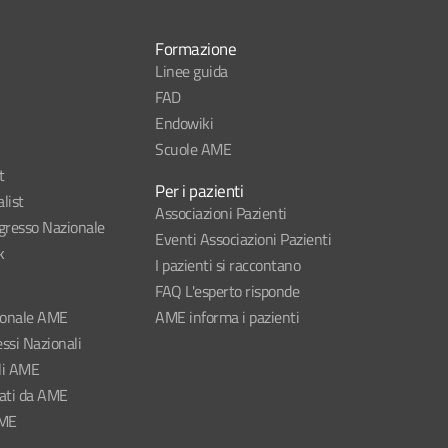
Formazione
Linee guida
FAD
Endowiki
Scuole AME
t
Per i pazienti
list
Associazioni Pazienti
esso Nazionale
Eventi Associazioni Pazienti
k
I pazienti si raccontano
FAQ L'esperto risponde
ionale AME
AME informa i pazienti
ssi Nazionali
li AME
nati da AME
AME