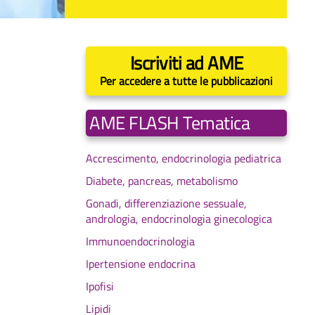
Iscriviti ad AME
Per accedere a tutte le pubblicazioni
AME FLASH Tematica
Accrescimento, endocrinologia pediatrica
Diabete, pancreas, metabolismo
Gonadi, differenziazione sessuale,
andrologia, endocrinologia ginecologica
Immunoendocrinologia
Ipertensione endocrina
Ipofisi
Lipidi