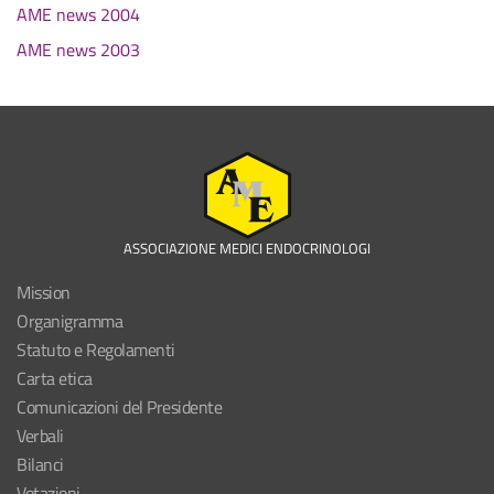
AME news 2004
AME news 2003
ASSOCIAZIONE MEDICI ENDOCRINOLOGI
Mission
Organigramma
Statuto e Regolamenti
Carta etica
Comunicazioni del Presidente
Verbali
Bilanci
Votazioni