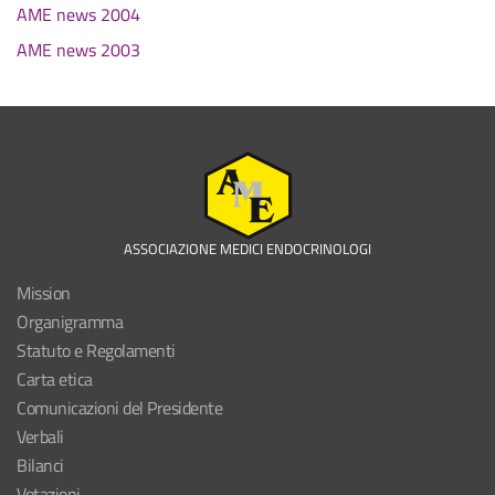
AME news 2004
AME news 2003
ASSOCIAZIONE MEDICI ENDOCRINOLOGI
Mission
Organigramma
Statuto e Regolamenti
Carta etica
Comunicazioni del Presidente
Verbali
Bilanci
Votazioni