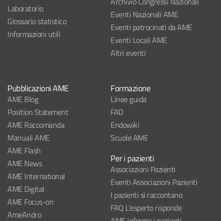
Archivio Congressi Nazionali
Laboratorio
Eventi Nazionali AME
Glossario statistico
Eventi patrocinati da AME
Informazioni utili
Eventi Locali AME
Altri eventi
Pubblicazioni AME
Formazione
AME Blog
Linee guida
Position Statement
FAD
AME Raccomanda
Endowiki
Manuali AME
Scuole AME
AME Flash
Per i pazienti
AME News
Associazioni Pazienti
AME International
Eventi Associazioni Pazienti
AME Digital
I pazienti si raccontano
AME Focus-on
FAQ L'esperto risponde
AmeAndro
AME informa i pazienti