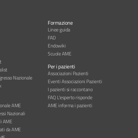
Formazione
Linee guida
FAD
Endowiki
Scuole AME
t
Per i pazienti
list
Associazioni Pazienti
esso Nazionale
Eventi Associazioni Pazienti
k
I pazienti si raccontano
FAQ L'esperto risponde
ionale AME
AME informa i pazienti
ssi Nazionali
li AME
nati da AME
AME