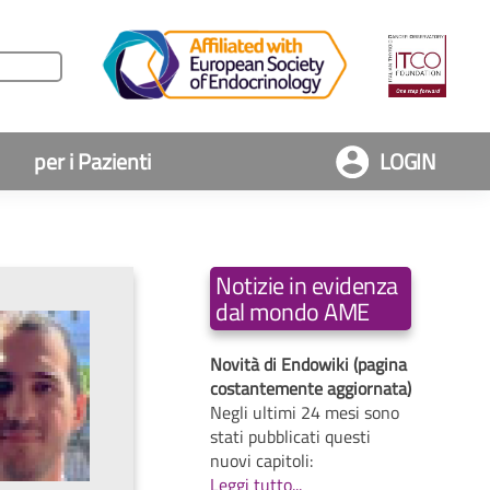
per i Pazienti
LOGIN
Notizie in evidenza
dal mondo AME
Novità di Endowiki (pagina
costantemente aggiornata)
Negli ultimi 24 mesi sono
stati pubblicati questi
nuovi capitoli:
Leggi tutto...