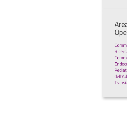
Area
Ope
Commi
Ricerc
Commi
Endocr
Pediat
dell'A
Transi