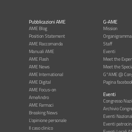
Pubblicazioni AME
G-AME
AME Blog
Mission
Position Statement
Organigramma
AME Raccomanda
Staff
Manuali AME
Eventi
AME Flash
Meet the Exper
AME News
Meet the Specia
AME International
G°AME @ Congr
AME Digital
Pagina faceboo
AME Focus-on
Eventi
AmeAndro
Congresso Naz
AME Farmaci
Archivio Congre
Breaking News
Eventi Naziona
L'opinione personale
Eventi patroci
Il caso clinico
Eventi Locali 