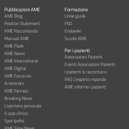
Pubblicazioni AME
Formazione
AME Blog
Linee guida
Position Statement
FAD
AME Raccomanda
Endowiki
Manuali AME
Scuole AME
AME Flash
Per i pazienti
AME News
Associazioni Pazienti
AME International
Eventi Associazioni Pazienti
AME Digital
I pazienti si raccontano
AME Focus-on
FAQ L'esperto risponde
AmeAndro
AME informa i pazienti
AME Farmaci
Breaking News
L'opinione personale
Il caso clinico
Spot Ipofisi
AME Slow News