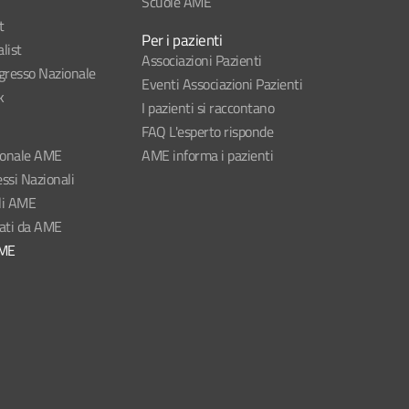
Scuole AME
t
Per i pazienti
list
Associazioni Pazienti
esso Nazionale
Eventi Associazioni Pazienti
k
I pazienti si raccontano
FAQ L'esperto risponde
ionale AME
AME informa i pazienti
ssi Nazionali
li AME
nati da AME
AME