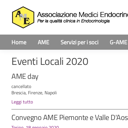
Home
AME
Servizi per i soci
G-AME
Eventi Locali 2020
AME day
cancellato
Brescia, Firenze, Napoli
Leggi tutto
Convegno AME Piemonte e Valle D'Aos
Torino, 18 gennaio 2020