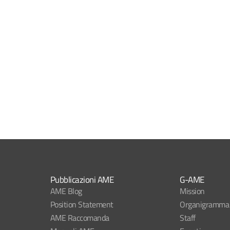
Pubblicazioni AME
G-AME
AME Blog
Mission
Position Statement
Organigramma
AME Raccomanda
Staff