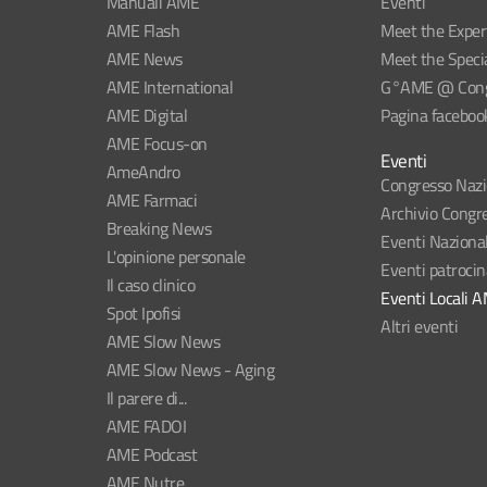
Manuali AME
Eventi
AME Flash
Meet the Exper
AME News
Meet the Specia
AME International
G°AME @ Congr
AME Digital
Pagina faceboo
AME Focus-on
Eventi
AmeAndro
Congresso Naz
AME Farmaci
Archivio Congre
Breaking News
Eventi Naziona
L'opinione personale
Eventi patroci
Il caso clinico
Eventi Locali 
Spot Ipofisi
Altri eventi
AME Slow News
AME Slow News - Aging
Il parere di...
AME FADOI
AME Podcast
AME Nutre