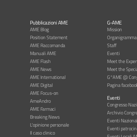
Pubblicazioni AME
G-AME
AME Blog
Mission
Position Statement
Organigramma
AME Raccomanda
Staff
Manuali AME
Eventi
AME Flash
Meet the Exper
AME News
Meet the Specia
AME International
G°AME @ Congr
AME Digital
Pagina faceboo
AME Focus-on
Eventi
AmeAndro
Congresso Naz
AME Farmaci
Archivio Congre
Breaking News
Eventi Naziona
L'opinione personale
Eventi patroci
Il caso clinico
Eventi Locali 