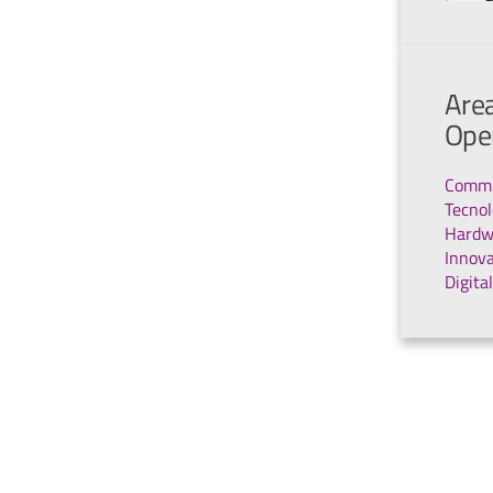
Area
Ope
Commi
Tecnol
Hardw
Innov
Digita