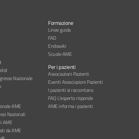
Formazione
Linee guida
FAD
Endowiki
Scuole AME
t
Per i pazienti
list
Associazioni Pazienti
esso Nazionale
Eventi Associazioni Pazienti
k
I pazienti si raccontano
FAQ L'esperto risponde
ionale AME
AME informa i pazienti
ssi Nazionali
li AME
nati da AME
AME