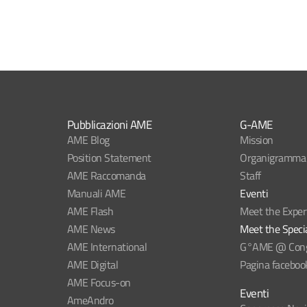
Pubblicazioni AME
G-AME
AME Blog
Mission
Position Statement
Organigramma
AME Raccomanda
Staff
Manuali AME
Eventi
AME Flash
Meet the Exper
AME News
Meet the Specia
AME International
G°AME @ Congr
AME Digital
Pagina faceboo
AME Focus-on
Eventi
AmeAndro