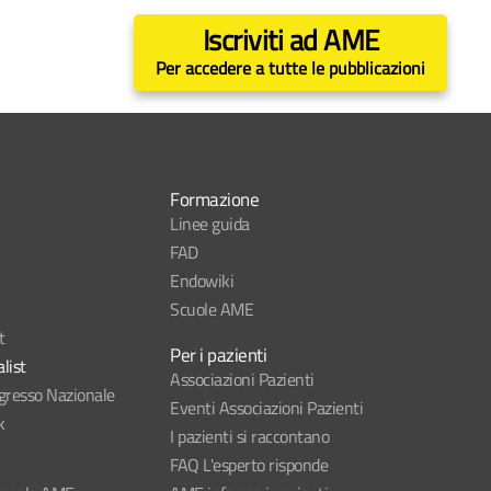
Iscriviti ad AME
Per accedere a tutte le pubblicazioni
Formazione
Linee guida
FAD
Endowiki
Scuole AME
t
Per i pazienti
list
Associazioni Pazienti
esso Nazionale
Eventi Associazioni Pazienti
k
I pazienti si raccontano
FAQ L'esperto risponde