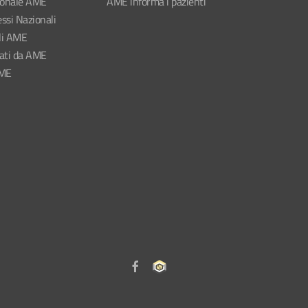
ionale AME
AME informa i pazienti
ssi Nazionali
li AME
nati da AME
AME