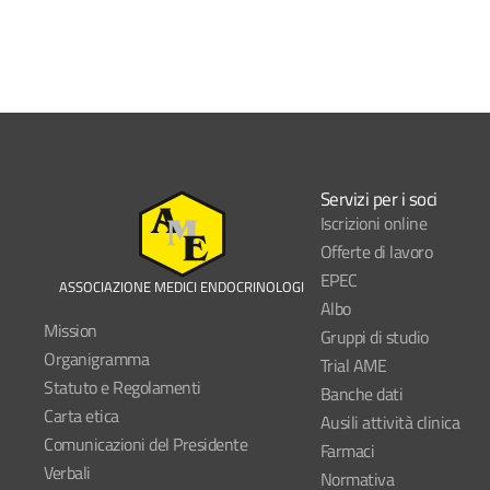
Servizi per i soci
Iscrizioni online
Offerte di lavoro
EPEC
ASSOCIAZIONE MEDICI ENDOCRINOLOGI
Albo
Mission
Gruppi di studio
Organigramma
Trial AME
Statuto e Regolamenti
Banche dati
Carta etica
Ausili attività clinica
Comunicazioni del Presidente
Farmaci
Verbali
Normativa