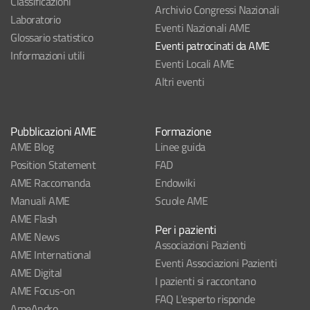
Classificazioni
Archivio Congressi Nazionali
Laboratorio
Eventi Nazionali AME
Glossario statistico
Eventi patrocinati da AME
Informazioni utili
Eventi Locali AME
Altri eventi
Pubblicazioni AME
Formazione
AME Blog
Linee guida
Position Statement
FAD
AME Raccomanda
Endowiki
Manuali AME
Scuole AME
AME Flash
Per i pazienti
AME News
Associazioni Pazienti
AME International
Eventi Associazioni Pazienti
AME Digital
I pazienti si raccontano
AME Focus-on
FAQ L'esperto risponde
AmeAndro