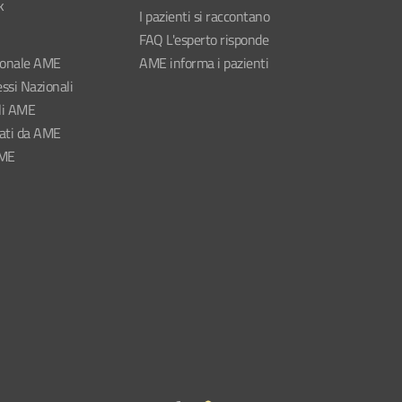
k
I pazienti si raccontano
FAQ L'esperto risponde
ionale AME
AME informa i pazienti
ssi Nazionali
li AME
nati da AME
AME