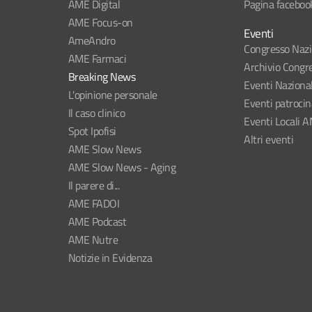
AME Digital
Pagina faceboo
AME Focus-on
Eventi
AmeAndro
Congresso Naz
AME Farmaci
Archivio Congre
Breaking News
Eventi Naziona
L'opinione personale
Eventi patroci
Il caso clinico
Eventi Locali 
Spot Ipofisi
Altri eventi
AME Slow News
AME Slow News - Aging
Il parere di...
AME FADOI
AME Podcast
AME Nutre
Notizie in Evidenza