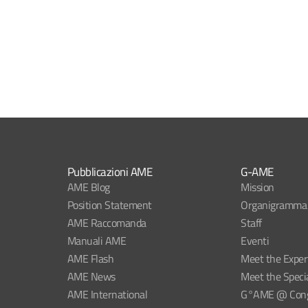
Pubblicazioni AME
G-AME
AME Blog
Mission
Position Statement
Organigramma
AME Raccomanda
Staff
Manuali AME
Eventi
AME Flash
Meet the Exper
AME News
Meet the Specia
AME International
G°AME @ Congr