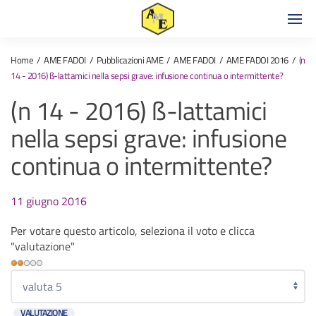
Home
AME FADOI
Pubblicazioni AME
AME FADOI
AME FADOI 2016
(n
14 - 2016) ß-lattamici nella sepsi grave: infusione continua o intermittente?
(n 14 - 2016) ß-lattamici
nella sepsi grave: infusione
continua o intermittente?
11 giugno 2016
Per votare questo articolo, seleziona il voto e clicca
"valutazione"
Valutazione
attuale:
Valuta
2
/
5