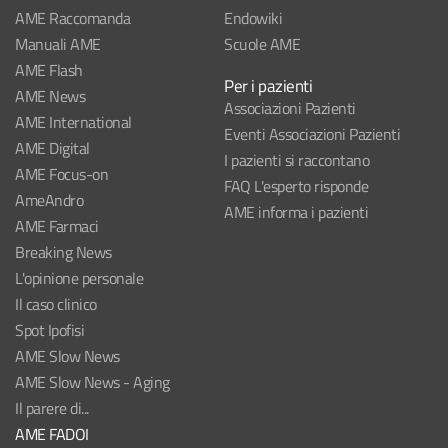
AME Raccomanda
Endowiki
Manuali AME
Scuole AME
AME Flash
Per i pazienti
AME News
Associazioni Pazienti
AME International
Eventi Associazioni Pazienti
AME Digital
I pazienti si raccontano
AME Focus-on
FAQ L'esperto risponde
AmeAndro
AME informa i pazienti
AME Farmaci
Breaking News
L'opinione personale
Il caso clinico
Spot Ipofisi
AME Slow News
AME Slow News - Aging
Il parere di...
AME FADOI