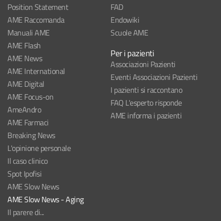
Position Statement
FAD
AME Raccomanda
Endowiki
Manuali AME
Scuole AME
AME Flash
Per i pazienti
AME News
Associazioni Pazienti
AME International
Eventi Associazioni Pazienti
AME Digital
I pazienti si raccontano
AME Focus-on
FAQ L'esperto risponde
AmeAndro
AME informa i pazienti
AME Farmaci
Breaking News
L'opinione personale
Il caso clinico
Spot Ipofisi
AME Slow News
AME Slow News - Aging
Il parere di...