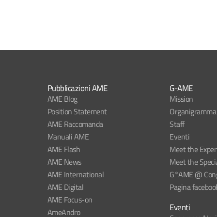
Pubblicazioni AME
G-AME
AME Blog
Mission
Position Statement
Organigramma
AME Raccomanda
Staff
Manuali AME
Eventi
AME Flash
Meet the Exper
AME News
Meet the Specia
AME International
G°AME @ Congr
AME Digital
Pagina faceboo
AME Focus-on
Eventi
AmeAndro