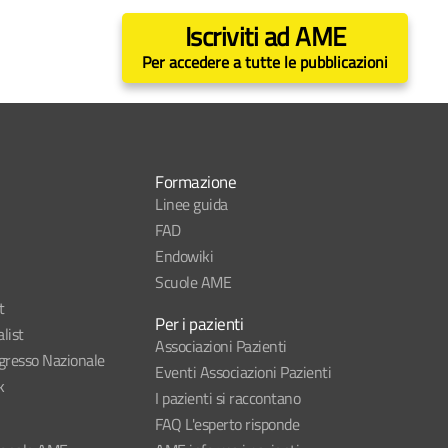
Iscriviti ad AME
Per accedere a tutte le pubblicazioni
Formazione
Linee guida
FAD
Endowiki
Scuole AME
t
Per i pazienti
list
Associazioni Pazienti
esso Nazionale
Eventi Associazioni Pazienti
k
I pazienti si raccontano
FAQ L'esperto risponde