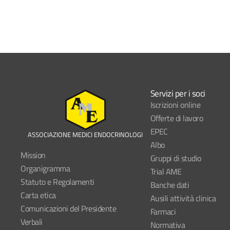
Servizi per i soci
Iscrizioni online
Offerte di lavoro
EPEC
ASSOCIAZIONE MEDICI ENDOCRINOLOGI
Albo
Mission
Gruppi di studio
Organigramma
Trial AME
Statuto e Regolamenti
Banche dati
Carta etica
Ausili attività clinica
Comunicazioni del Presidente
Farmaci
Verbali
Normativa