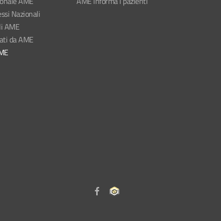
ionale AME
AME informa i pazienti
ssi Nazionali
li AME
nati da AME
AME