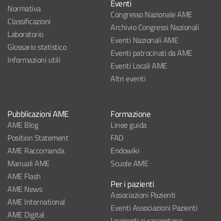
Eventi
Normativa
Congresso Nazionale AME
Classificazioni
Archivio Congressi Nazionali
Laboratorio
Eventi Nazionali AME
Glossario statistico
Eventi patrocinati da AME
Informazioni utili
Eventi Locali AME
Altri eventi
Pubblicazioni AME
Formazione
AME Blog
Linee guida
Position Statement
FAD
AME Raccomanda
Endowiki
Manuali AME
Scuole AME
AME Flash
Per i pazienti
AME News
Associazioni Pazienti
AME International
Eventi Associazioni Pazienti
AME Digital
I pazienti si raccontano