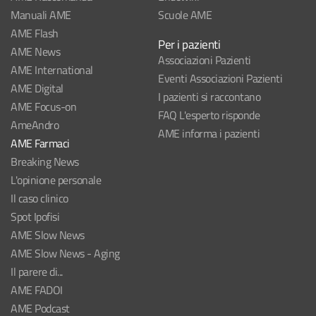
Manuali AME
Scuole AME
AME Flash
Per i pazienti
AME News
Associazioni Pazienti
AME International
Eventi Associazioni Pazienti
AME Digital
I pazienti si raccontano
AME Focus-on
FAQ L'esperto risponde
AmeAndro
AME informa i pazienti
AME Farmaci
Breaking News
L'opinione personale
Il caso clinico
Spot Ipofisi
AME Slow News
AME Slow News - Aging
Il parere di...
AME FADOI
AME Podcast