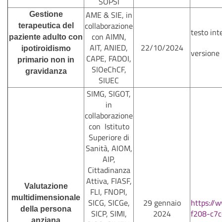
SOPSI
AME & SIE, in
Gestione
collaborazione
terapeutica del
testo int
con AIMN,
paziente adulto con
AIT, ANIED,
22/10/2024
ipotiroidismo
versione
CAPE, FADOI,
primario non in
SIOeChCF,
gravidanza
SIUEC
SIMG, SIGOT,
in
collaborazione
con Istituto
Superiore di
Sanità, AIOM,
AIP,
Cittadinanza
Attiva, FIASF,
Valutazione
FLI, FNOPI,
multidimensionale
SICG, SICGe,
29 gennaio
https:/
della persona
SICP, SIMI,
2024
f208-c7
anziana