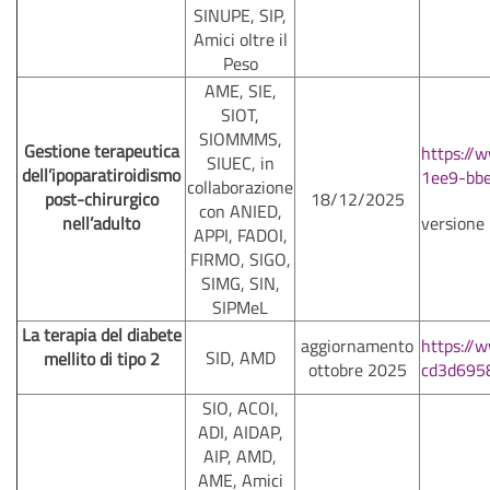
SINUPE, SIP,
Amici oltre il
Peso
AME, SIE,
SIOT,
SIOMMMS,
Gestione terapeutica
https://
SIUEC, in
dell’ipoparatiroidismo
1ee9-bb
collaborazione
post-chirurgico
18/12/2025
con ANIED,
nell’adulto
versione
APPI, FADOI,
FIRMO, SIGO,
SIMG, SIN,
SIPMeL
La terapia del diabete
aggiornamento
https://
SID, AMD
mellito di tipo 2
ottobre 2025
cd3d695
SIO, ACOI,
ADI, AIDAP,
AIP, AMD,
AME, Amici