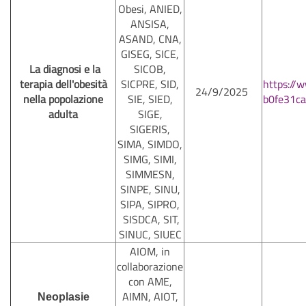
Obesi, ANIED,
ANSISA,
ASAND, CNA,
GISEG, SICE,
La diagnosi e la
SICOB,
terapia dell'obesità
SICPRE, SID,
https://
24/9/2025
nella popolazione
SIE, SIED,
b0fe31c
adulta
SIGE,
SIGERIS,
SIMA, SIMDO,
SIMG, SIMI,
SIMMESN,
SINPE, SINU,
SIPA, SIPRO,
SISDCA, SIT,
SINUC, SIUEC
AIOM, in
collaborazione
con AME,
AIMN, AIOT,
Neoplasie