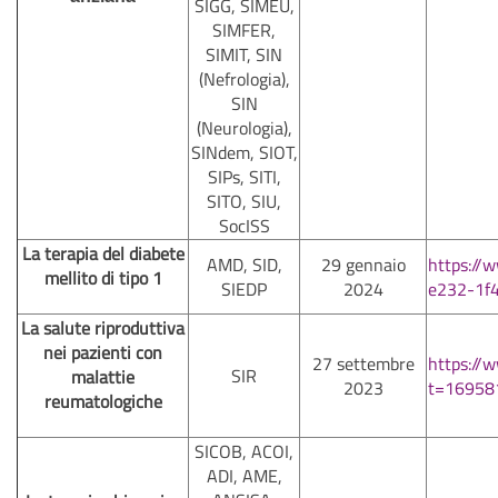
SIGG, SIMEU,
SIMFER,
SIMIT, SIN
(Nefrologia),
SIN
(Neurologia),
SINdem, SIOT,
SIPs, SITI,
SITO, SIU,
SocISS
La terapia del diabete
AMD, SID,
29 gennaio
https://
mellito di tipo 1
SIEDP
2024
e232-1f
La salute riproduttiva
nei pazienti con
27 settembre
https:/
SIR
malattie
2023
t=16958
reumatologiche
SICOB, ACOI,
ADI, AME,