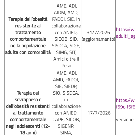
AME, ADI,
AIDM, AMD,
Terapia dell’obesità
FADOI, SIE, in
resistente al
collaborazione
https://
trattamento
con ANIED,
31/7/2026
adulti_
comportamentale
SICOB, SID,
(aggiornamento)
nella popolazione
SISDCA, SIGE,
adulta con comorbilità
SIMG, SIT,
Amici oltre il
Peso
AME, ADI,
AMD, FADOI,
SIE, SIEDP,
Terapia del
SIO, SISDCA,
sovrappeso e
in
https://
dell’obesità resistenti
collaborazione
f59c-f6
al trattamento
con ANIED,
17/7/2026
comportamentale
CAPE, SICOB,
versione
negli adolescenti (12-
SIGENP,
18 anni)
SIMA,