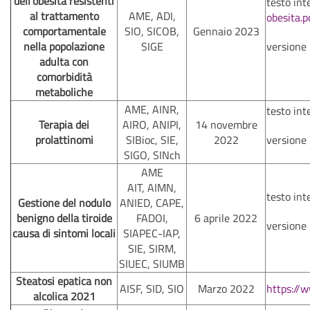
dell’obesità resistenti
testo int
al trattamento
AME, ADI,
obesita
comportamentale
SIO, SICOB,
Gennaio 2023
nella popolazione
SIGE
versione
adulta con
comorbidità
metaboliche
AME, AINR,
testo int
Terapia dei
AIRO, ANIPI,
14 novembre
prolattinomi
SIBioc, SIE,
2022
versione
SIGO, SINch
AME
AIT, AIMN,
testo int
Gestione del nodulo
ANIED, CAPE,
benigno della tiroide
FADOI,
6 aprile 2022
versione
causa di sintomi locali
SIAPEC-IAP,
SIE, SIRM,
SIUEC, SIUMB
Steatosi epatica non
AISF, SID, SIO
Marzo 2022
https://
alcolica 2021