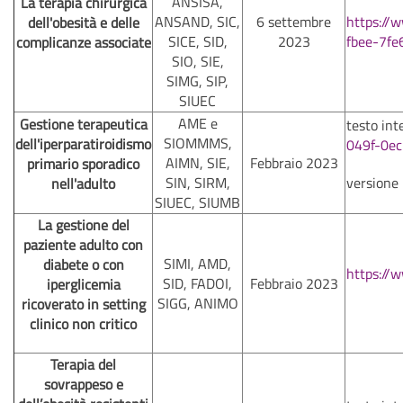
ANSISA,
La terapia chirurgica
ANSAND, SIC,
6 settembre
https://
dell'obesità e delle
SICE, SID,
2023
fbee-7f
complicanze associate
SIO, SIE,
SIMG, SIP,
SIUEC
AME e
Gestione terapeutica
testo int
SIOMMMS,
dell'iperparatiroidismo
049f-0e
AIMN, SIE,
Febbraio 2023
primario sporadico
SIN, SIRM,
versione
nell'adulto
SIUEC, SIUMB
La gestione del
paziente adulto con
SIMI, AMD,
diabete o con
https://
SID, FADOI,
Febbraio 2023
iperglicemia
SIGG, ANIMO
ricoverato in setting
clinico non critico
Terapia del
sovrappeso e