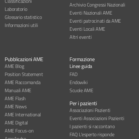
Classificazioni
Archivio Congressi Nazionali
Laboratorio
Eventi Nazionali AME
Glossario statistico
Eventi patrocinati da AME
Informazioni utili
Eventi Locali AME
Altri eventi
Pubblicazioni AME
Formazione
AME Blog
Linee guida
Position Statement
FAD
AME Raccomanda
Endowiki
Manuali AME
Scuole AME
AME Flash
Per i pazienti
AME News
Associazioni Pazienti
AME International
Eventi Associazioni Pazienti
AME Digital
I pazienti si raccontano
AME Focus-on
FAQ L'esperto risponde
AmeAndro