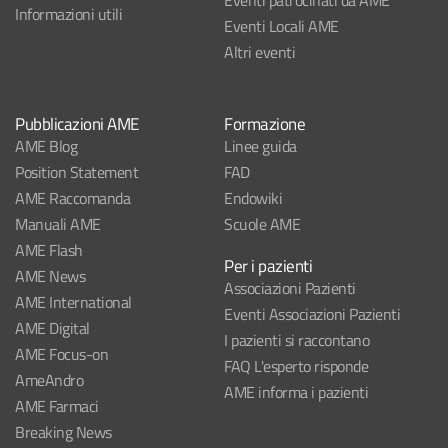
Eventi patrocinati da AME
Informazioni utili
Eventi Locali AME
Altri eventi
Pubblicazioni AME
Formazione
AME Blog
Linee guida
Position Statement
FAD
AME Raccomanda
Endowiki
Manuali AME
Scuole AME
AME Flash
Per i pazienti
AME News
Associazioni Pazienti
AME International
Eventi Associazioni Pazienti
AME Digital
I pazienti si raccontano
AME Focus-on
FAQ L'esperto risponde
AmeAndro
AME informa i pazienti
AME Farmaci
Breaking News