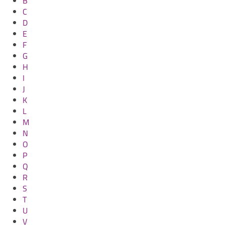
B
C
D
E
F
G
H
I
J
K
L
M
N
O
P
Q
R
S
T
U
V